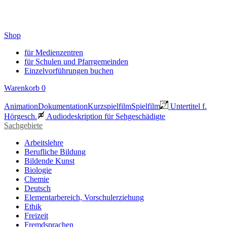
Shop
für Medienzentren
für Schulen und Pfarrgemeinden
Einzelvorführungen buchen
Warenkorb
0
Animation
Dokumentation
Kurzspielfilm
Spielfilm
Untertitel f.
Hörgesch.
Audiodeskription für Sehgeschädigte
Sachgebiete
Arbeitslehre
Berufliche Bildung
Bildende Kunst
Biologie
Chemie
Deutsch
Elementarbereich, Vorschulerziehung
Ethik
Freizeit
Fremdsprachen