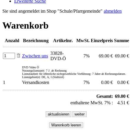
Erweiterte Suche
Sie sind angemeldet im Shop "Schule/Pfarrgemeinde"
abmelden
Warenkorb
Anzahl
Bezeichnung
Artikelnr.
MwSt.
Einzelpreis
Summe
33828-
Zwischen uns
7%
69.00 €
69.00 €
DVD-Ö
DVD Video Ö
Nutzungslizenzzeit: 7 J. ab Rechnung
Lizenzlaufzeit für öffentliche nichtgewerbliche Vorführung: 7 Jahre ab Rechnungsdatum.
Lizenzgebiet(e): DE, A, I (Südtirol)
1
Versandkosten
7%
0.00 €
0.00 €
Gesamt:
69.00 €
enthaltene MwSt. 7% :
4.51 €