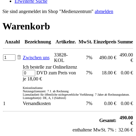
Erweiterte Suche
Sie sind angemeldet im Shop "Medienzentrum"
abmelden
Warenkorb
Anzahl
Bezeichnung
Artikelnr.
MwSt.
Einzelpreis
Summe
33828-
490.00
Zwischen uns
7%
490.00 €
KOL
€
Ich bestelle zur Onlinelizenz
DVD zum Preis von
7%
18.00 €
0.00 €
je 18,00 €
Kreionlinelizenz
Nutzungslizenzzeit: 7 J. ab Rechnung
Lizenzlaufzeit für öffentliche nichtgewerbliche Vorführung: 7 Jahre ab Rechnungsdatum.
Lizenzgebiet(e): DE, A, I (Südtirol)
1
Versandkosten
7%
0.00 €
0.00 €
490.00
Gesamt:
€
enthaltene MwSt. 7% :
32.06 €