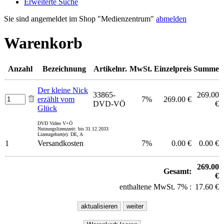
Erweiterte Suche
Sie sind angemeldet im Shop "Medienzentrum"
abmelden
Warenkorb
Anzahl
Bezeichnung
Artikelnr.
MwSt.
Einzelpreis
Summe
Der kleine Nick
33865-
269.00
erzählt vom
7%
269.00 €
DVD-VÖ
€
Glück
DVD Video V+Ö
Nutzungslizenzzeit: bis 31.12.2033
Lizenzgebiet(e): DE, A
1
Versandkosten
7%
0.00 €
0.00 €
269.00
Gesamt:
€
enthaltene MwSt. 7% :
17.60 €