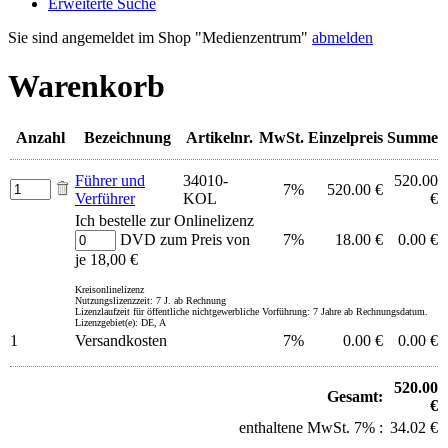
Erweiterte Suche
Sie sind angemeldet im Shop "Medienzentrum"
abmelden
Warenkorb
Anzahl
Bezeichnung
Artikelnr.
MwSt.
Einzelpreis
Summe
Führer und
34010-
520.00
7%
520.00 €
Verführer
KOL
€
Ich bestelle zur Onlinelizenz
DVD zum Preis von
7%
18.00 €
0.00 €
je 18,00 €
Kreisonlinelizenz
Nutzungslizenzzeit: 7 J. ab Rechnung
Lizenzlaufzeit für öffentliche nichtgewerbliche Vorführung: 7 Jahre ab Rechnungsdatum.
Lizenzgebiet(e): DE, A
1
Versandkosten
7%
0.00 €
0.00 €
520.00
Gesamt:
€
enthaltene MwSt. 7% :
34.02 €