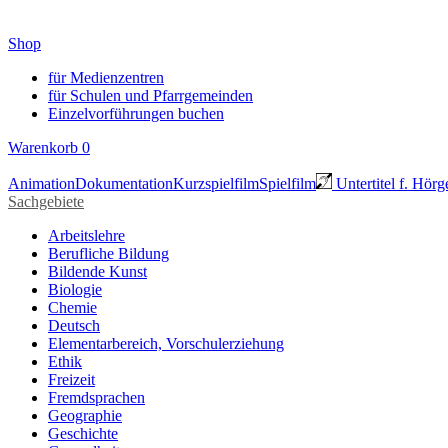
Shop
für Medienzentren
für Schulen und Pfarrgemeinden
Einzelvorführungen buchen
Warenkorb
0
Animation
Dokumentation
Kurzspielfilm
Spielfilm
Untertitel f. Hörg
Sachgebiete
Arbeitslehre
Berufliche Bildung
Bildende Kunst
Biologie
Chemie
Deutsch
Elementarbereich, Vorschulerziehung
Ethik
Freizeit
Fremdsprachen
Geographie
Geschichte