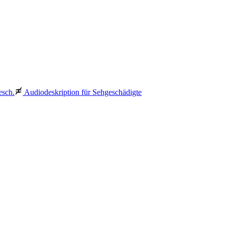
esch.
Audiodeskription für Sehgeschädigte