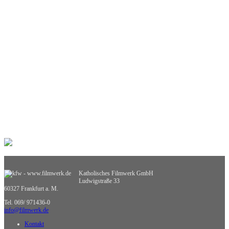
Kinder- und Jugendbildung
Mathematik
Medienpädagogik
Musik
Pädagogik
Philosophie
Physik
Politische Bildung
Praxisorientierte Fächer
Psychologie
Religion
Retten, Helfen, Schützen
Sexualerziehung
Spiel- und Dokumentarfilm
Sport
Sucht und Prävention
Umweltgefährdung, Umweltschutz
Verkehrserziehung
Weiterbildung
Katholisches Filmwerk GmbH
Wirtschaftskunde
Ludwigstraße 33
Sachgebietsübergreifende Medien
60327 Frankfurt a. M.
Nicht zuzuordnende Medien
Tel. 069/ 971436-0
info@filmwerk.de
Kontakt