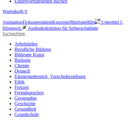
Einzelvorführungen buchen
Warenkorb
0
Animation
Dokumentation
Kurzspielfilm
Spielfilm
Untertitel f.
Hörgesch.
Audiodeskription für Sehgeschädigte
Sachgebiete
Arbeitslehre
Berufliche Bildung
Bildende Kunst
Biologie
Chemie
Deutsch
Elementarbereich, Vorschulerziehung
Ethik
Freizeit
Fremdsprachen
Geographie
Geschichte
Gesundheit
Grundschule
Heimatraum, Region
Informationstechnische Bildung
Interkulturelle Bildung