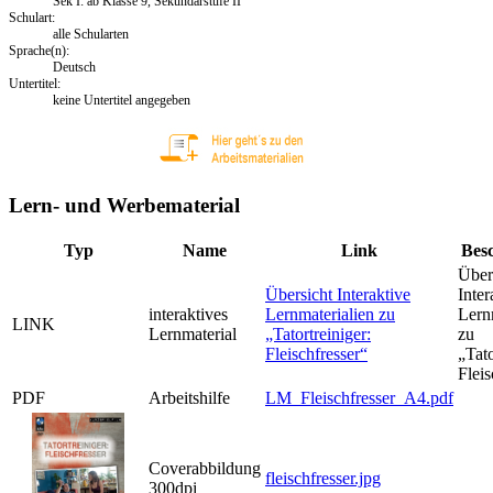
Sek I: ab Klasse 9, Sekundarstufe II
Schulart:
alle Schularten
Sprache(n):
Deutsch
Untertitel:
keine Untertitel angegeben
Lern- und Werbematerial
Typ
Name
Link
Bes
Über
Übersicht Interaktive
Inter
interaktives
Lernmaterialien zu
Lern
LINK
Lernmaterial
„Tatortreiniger:
zu
Fleischfresser“
„Tato
Fleis
PDF
Arbeitshilfe
LM_Fleischfresser_A4.pdf
Coverabbildung
fleischfresser.jpg
300dpi