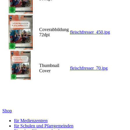
Coverabbildung
fleischfresser_450.jpg
72dpi
Thumbnail
fleischfresser_70.jpg
Cover
Shop
für Medienzentren
für Schulen und Pfarrgemeinden