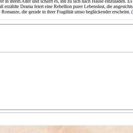
ahrer in ihrem Alter und schafft es, ihn zu sich nach Hause einzuladen.
l erzählte Drama feiert eine Rebellion purer Lebenslust, die angesichts
e Romanze, die gerade in ihrer Fragilität umso beglückender erscheint.