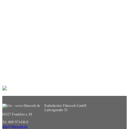
Interkulturelle Bildung
Kinder- und Jugendbildung
Mathematik
Medienpädagogik
Musik
Pädagogik
Philosophie
Physik
Politische Bildung
Praxisorientierte Fächer
Psychologie
Religion
Retten, Helfen, Schützen
Sexualerziehung
Spiel- und Dokumentarfilm
Sport
Sucht und Prävention
Umweltgefährdung, Umweltschutz
Verkehrserziehung
Weiterbildung
Katholisches Filmwerk GmbH
Wirtschaftskunde
Ludwigstraße 33
Sachgebietsübergreifende Medien
60327 Frankfurt a. M.
Nicht zuzuordnende Medien
Tel. 069/ 971436-0
info@filmwerk.de