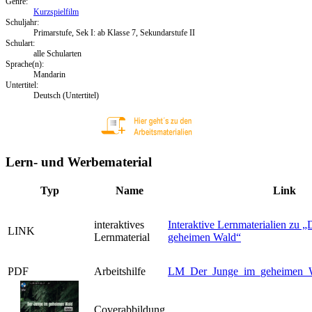
Genre:
Kurzspielfilm
Schuljahr:
Primarstufe, Sek I: ab Klasse 7, Sekundarstufe II
Schulart:
alle Schularten
Sprache(n):
Mandarin
Untertitel:
Deutsch (Untertitel)
Lern- und Werbematerial
Typ
Name
Link
interaktives
Interaktive Lernmaterialien zu 
LINK
Lernmaterial
geheimen Wald“
PDF
Arbeitshilfe
LM_Der_Junge_im_geheimen_W
Coverabbildung