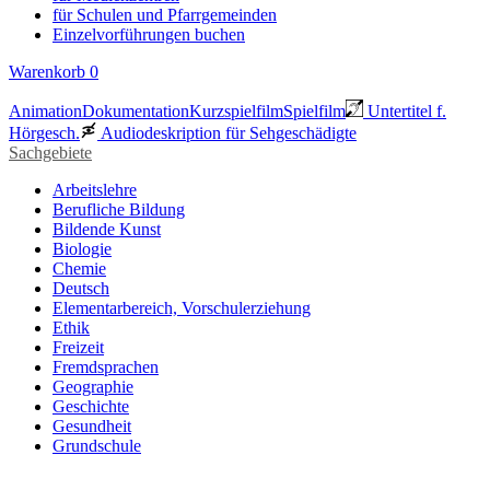
für Schulen und Pfarrgemeinden
Einzelvorführungen buchen
Warenkorb
0
Animation
Dokumentation
Kurzspielfilm
Spielfilm
Untertitel f.
Hörgesch.
Audiodeskription für Sehgeschädigte
Sachgebiete
Arbeitslehre
Berufliche Bildung
Bildende Kunst
Biologie
Chemie
Deutsch
Elementarbereich, Vorschulerziehung
Ethik
Freizeit
Fremdsprachen
Geographie
Geschichte
Gesundheit
Grundschule
Heimatraum, Region
Informationstechnische Bildung