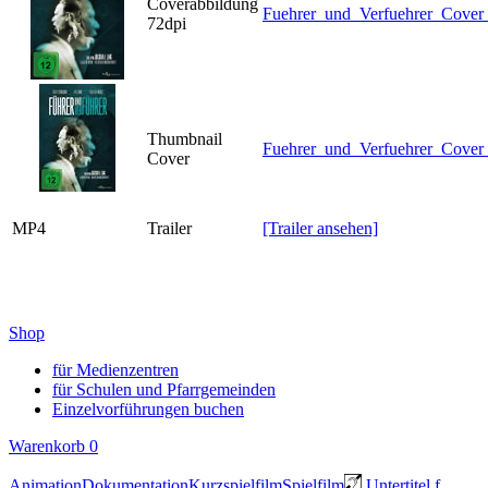
Coverabbildung
Fuehrer_und_Verfuehrer_Cover
72dpi
Thumbnail
Fuehrer_und_Verfuehrer_Cover
Cover
MP4
Trailer
[Trailer ansehen]
Shop
für Medienzentren
für Schulen und Pfarrgemeinden
Einzelvorführungen buchen
Warenkorb
0
Animation
Dokumentation
Kurzspielfilm
Spielfilm
Untertitel f.