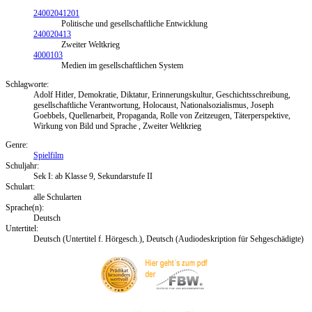
24002041201
Politische und gesellschaftliche Entwicklung
240020413
Zweiter Weltkrieg
4000103
Medien im gesellschaftlichen System
Schlagworte:
Adolf Hitler, Demokratie, Diktatur, Erinnerungskultur, Geschichtsschreibung,
gesellschaftliche Verantwortung, Holocaust, Nationalsozialismus, Joseph
Goebbels, Quellenarbeit, Propaganda, Rolle von Zeitzeugen, Täterperspektive,
Wirkung von Bild und Sprache , Zweiter Weltkrieg
Genre:
Spielfilm
Schuljahr:
Sek I: ab Klasse 9, Sekundarstufe II
Schulart:
alle Schularten
Sprache(n):
Deutsch
Untertitel:
Deutsch (Untertitel f. Hörgesch.), Deutsch (Audiodeskription für Sehgeschädigte)