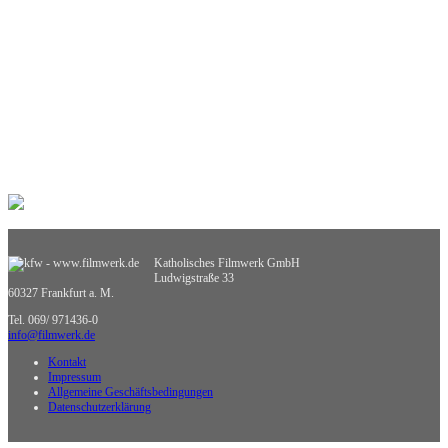
Philosophie
Physik
Politische Bildung
Praxisorientierte Fächer
Psychologie
Religion
Retten, Helfen, Schützen
Sexualerziehung
Spiel- und Dokumentarfilm
Sport
Sucht und Prävention
Umweltgefährdung, Umweltschutz
Verkehrserziehung
Weiterbildung
Katholisches Filmwerk GmbH
Wirtschaftskunde
Ludwigstraße 33
Sachgebietsübergreifende Medien
60327 Frankfurt a. M.
Nicht zuzuordnende Medien
Tel. 069/ 971436-0
info@filmwerk.de
Kontakt
Impressum
Allgemeine Geschäftsbedingungen
Datenschutzerklärung