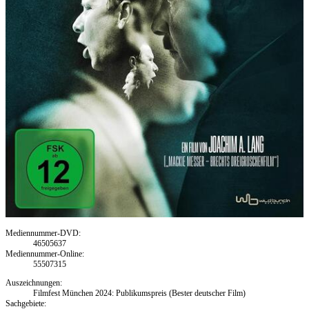
Mediennummer-DVD:
46505637
Mediennummer-Online:
55507315
Auszeichnungen:
Filmfest München 2024: Publikumspreis (Bester deutscher Film)
Sachgebiete: