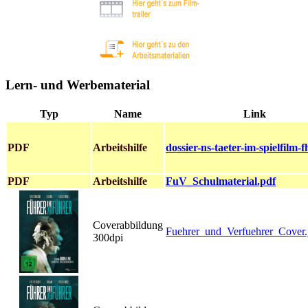
Lern- und Werbematerial
Typ
Name
Link
PDF
Arbeitshilfe
dossier-ns-taeter-im-spielfilm-
PDF
Arbeitshilfe
FuV_Schulmaterial.pdf
Coverabbildung
Fuehrer_und_Verfuehrer_Cover.
300dpi