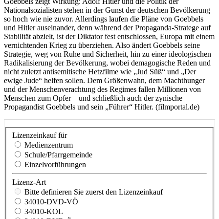
Goebbels zeigt Wirkung: Adolf Hitler und die Politik der
Nationalsozialisten stehen in der Gunst der deutschen Bevölkerung
so hoch wie nie zuvor. Allerdings laufen die Pläne von Goebbels
und Hitler auseinander, denn während der Propaganda-Stratege auf
Stabilität abzielt, ist der Diktator fest entschlossen, Europa mit einem
vernichtenden Krieg zu überziehen. Also ändert Goebbels seine
Strategie, weg von Ruhe und Sicherheit, hin zu einer ideologischen
Radikalisierung der Bevölkerung, wobei demagogische Reden und
nicht zuletzt antisemitische Hetzfilme wie „Jud Süß“ und „Der
ewige Jude“ helfen sollen. Dem Größenwahn, dem Machthunger
und der Menschenverachtung des Regimes fallen Millionen von
Menschen zum Opfer – und schließlich auch der zynische
Propagandist Goebbels und sein „Führer“ Hitler. (filmportal.de)
Lizenzeinkauf für
Medienzentrum
Schule/Pfarrgemeinde
Einzelvorführungen
Lizenz-Art
Bitte definieren Sie zuerst den Lizenzeinkauf
34010-DVD-VÖ
34010-KOL