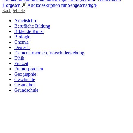
Hörgesch.
Audiodeskription für Sehgeschädigte
Sachgebiete
Arbeitslehre
Berufliche Bildung
Bildende Kunst
Biologie
Chemie
Deutsch
Elementarbereich, Vorschulerziehung
Ethik
Freizeit
Fremdsprachen
Geographie
Geschichte
Gesundheit
Grundschule
Heimatraum, Region
Informationstechnische Bildung
Interkulturelle Bildung
Kinder- und Jugendbildung
Mathematik
Medienpädagogik
Musik
Pädagogik