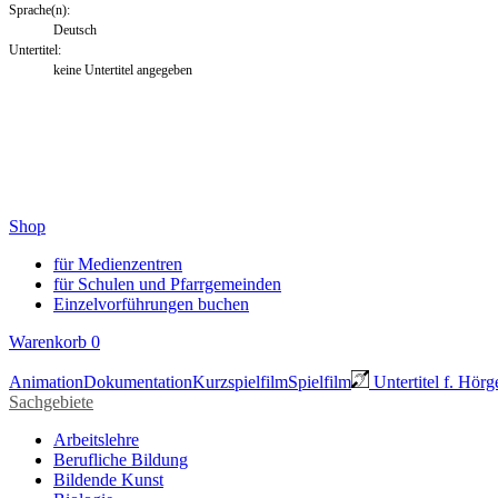
Sprache(n):
Deutsch
Untertitel:
keine Untertitel angegeben
Shop
für Medienzentren
für Schulen und Pfarrgemeinden
Einzelvorführungen buchen
Warenkorb
0
Animation
Dokumentation
Kurzspielfilm
Spielfilm
Untertitel f. Hörg
Sachgebiete
Arbeitslehre
Berufliche Bildung
Bildende Kunst