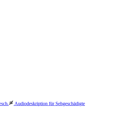
esch.
Audiodeskription für Sehgeschädigte