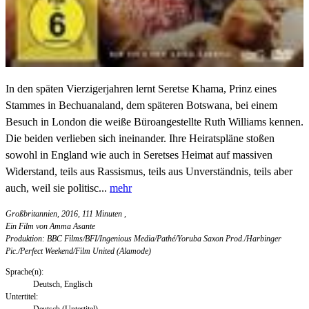
In den späten Vierzigerjahren lernt Seretse Khama, Prinz eines
Stammes in Bechuanaland, dem späteren Botswana, bei einem
Besuch in London die weiße Büroangestellte Ruth Williams kennen.
Die beiden verlieben sich ineinander. Ihre Heiratspläne stoßen
sowohl in England wie auch in Seretses Heimat auf massiven
Widerstand, teils aus Rassismus, teils aus Unverständnis, teils aber
auch, weil sie politisc...
mehr
Großbritannien, 2016, 111 Minuten
,
Ein Film von Amma Asante
Produktion: BBC Films/BFI/Ingenious Media/Pathé/Yoruba Saxon Prod./Harbinger
Pic./Perfect Weekend/Film United (Alamode)
Sprache(n):
Deutsch, Englisch
Untertitel:
Deutsch (Untertitel)