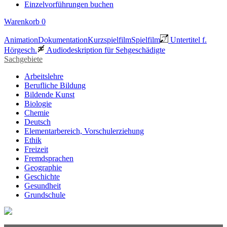
Einzelvorführungen buchen
Warenkorb
0
Animation
Dokumentation
Kurzspielfilm
Spielfilm
Untertitel f.
Hörgesch.
Audiodeskription für Sehgeschädigte
Sachgebiete
Arbeitslehre
Berufliche Bildung
Bildende Kunst
Biologie
Chemie
Deutsch
Elementarbereich, Vorschulerziehung
Ethik
Freizeit
Fremdsprachen
Geographie
Geschichte
Gesundheit
Grundschule
Heimatraum, Region
Informationstechnische Bildung
Interkulturelle Bildung