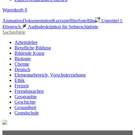
Warenkorb
0
Animation
Dokumentation
Kurzspielfilm
Spielfilm
Untertitel f.
Hörgesch.
Audiodeskription für Sehgeschädigte
Sachgebiete
Arbeitslehre
Berufliche Bildung
Bildende Kunst
Biologie
Chemie
Deutsch
Elementarbereich, Vorschulerziehung
Ethik
Freizeit
Fremdsprachen
Geographie
Geschichte
Gesundheit
Grundschule
Heimatraum, Region
Informationstechnische Bildung
Interkulturelle Bildung
Kinder- und Jugendbildung