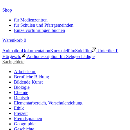
Shop
für Medienzentren
für Schulen und Pfarrgemeinden
Einzelvorführungen buchen
Warenkorb
0
Animation
Dokumentation
Kurzspielfilm
Spielfilm
Untertitel f.
Hörgesch.
Audiodeskription für Sehgeschädigte
Sachgebiete
Arbeitslehre
Berufliche Bildung
Bildende Kunst
Biologie
Chemie
Deutsch
Elementarbereich, Vorschulerziehung
Ethik
Freizeit
Fremdsprachen
Geographie
Geschichte