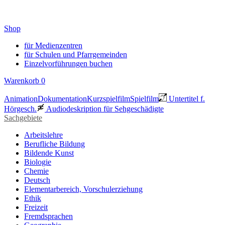
Shop
für Medienzentren
für Schulen und Pfarrgemeinden
Einzelvorführungen buchen
Warenkorb
0
Animation
Dokumentation
Kurzspielfilm
Spielfilm
Untertitel f.
Hörgesch.
Audiodeskription für Sehgeschädigte
Sachgebiete
Arbeitslehre
Berufliche Bildung
Bildende Kunst
Biologie
Chemie
Deutsch
Elementarbereich, Vorschulerziehung
Ethik
Freizeit
Fremdsprachen