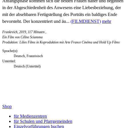
Anfangsphase kommen sich die beiden Frauen näher und beginnen
in der Abgeschiedenheit des Anwesens eine Liebesbeziehung, der
mit der absehbaren Fertigstellung des Porträts ein baldiges Ende
bevorsteht. Der konzentriert und äu...
(FILMDIENST)
mehr
Frankreich, 2019, 117 Minuten
,
Ein Film von Céline Sciamma
Produktion: Lilies Films in Koproduktion mit Arte France Cinéma und Hold Up Films
Sprache(n):
Deutsch, Französisch
Untertitel:
Deutsch (Untertitel)
Shop
für Medienzentren
für Schulen und Pfarrgemeinden
Einzelvorführungen buchen