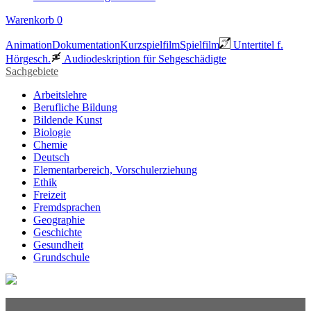
Warenkorb
0
Animation
Dokumentation
Kurzspielfilm
Spielfilm
Untertitel f.
Hörgesch.
Audiodeskription für Sehgeschädigte
Sachgebiete
Arbeitslehre
Berufliche Bildung
Bildende Kunst
Biologie
Chemie
Deutsch
Elementarbereich, Vorschulerziehung
Ethik
Freizeit
Fremdsprachen
Geographie
Geschichte
Gesundheit
Grundschule
Heimatraum, Region
Informationstechnische Bildung
Interkulturelle Bildung
Kinder- und Jugendbildung