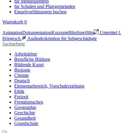
für Medienzentren
für Schulen und Pfarrgemeinden
Einzelvorführungen buchen
Warenkorb
0
Animation
Dokumentation
Kurzspielfilm
Spielfilm
Untertitel f.
Hörgesch.
Audiodeskription für Sehgeschädigte
Sachgebiete
Arbeitslehre
Berufliche Bildung
Bildende Kunst
Biologie
Chemie
Deutsch
Elementarbereich, Vorschulerziehung
Ethik
Freizeit
Fremdsprachen
Geographie
Geschichte
Gesundheit
Grundschule
Heimatraum, Region