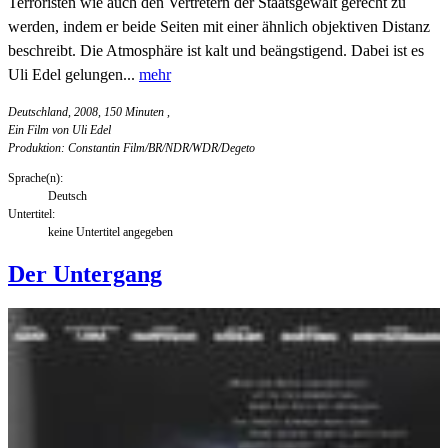
Terroristen wie auch den Vertretern der Staatsgewalt gerecht zu
werden, indem er beide Seiten mit einer ähnlich objektiven Distanz
beschreibt. Die Atmosphäre ist kalt und beängstigend. Dabei ist es
Uli Edel gelungen...
mehr
Deutschland, 2008, 150 Minuten
,
Ein Film von Uli Edel
Produktion: Constantin Film/BR/NDR/WDR/Degeto
Sprache(n):
Deutsch
Untertitel:
keine Untertitel angegeben
Der Untergang