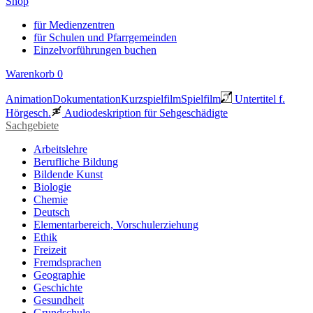
Shop
für Medienzentren
für Schulen und Pfarrgemeinden
Einzelvorführungen buchen
Warenkorb
0
Animation
Dokumentation
Kurzspielfilm
Spielfilm
Untertitel f.
Hörgesch.
Audiodeskription für Sehgeschädigte
Sachgebiete
Arbeitslehre
Berufliche Bildung
Bildende Kunst
Biologie
Chemie
Deutsch
Elementarbereich, Vorschulerziehung
Ethik
Freizeit
Fremdsprachen
Geographie
Geschichte
Gesundheit
Grundschule