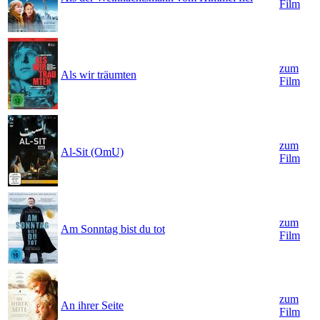
Film
zum
Als wir träumten
Film
zum
Al-Sit (OmU)
Film
zum
Am Sonntag bist du tot
Film
zum
An ihrer Seite
Film