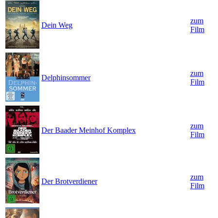
zum
Dein Weg
Film
zum
Delphinsommer
Film
zum
Der Baader Meinhof Komplex
Film
zum
Der Brotverdiener
Film