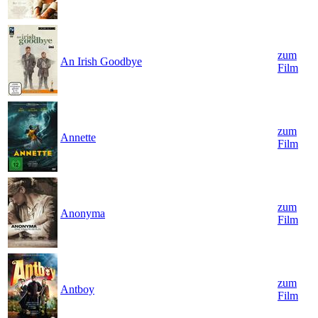
zum
An Irish Goodbye
Film
zum
Annette
Film
zum
Anonyma
Film
zum
Antboy
Film