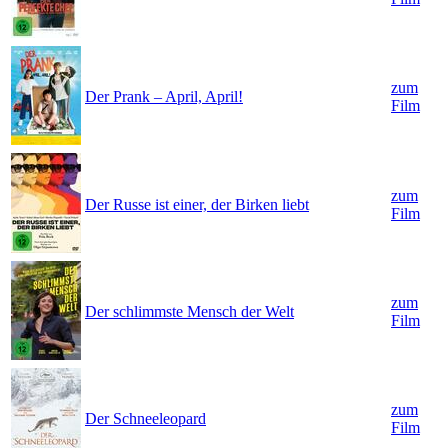
zum
Der Prank – April, April!
Film
zum
Der Russe ist einer, der Birken liebt
Film
zum
Der schlimmste Mensch der Welt
Film
zum
Der Schneeleopard
Film