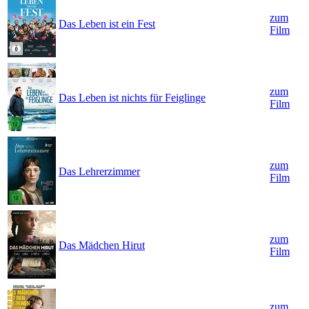
zum
Das Leben ist ein Fest
Film
zum
Das Leben ist nichts für Feiglinge
Film
zum
Das Lehrerzimmer
Film
zum
Das Mädchen Hirut
Film
zum