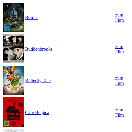
zum
Border
Film
zum
Buddenbrooks
Film
zum
Butterfly Tale
Film
zum
Cafe Belgica
Film