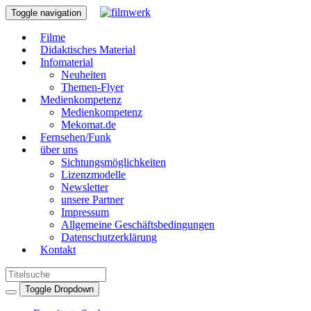
Toggle navigation
Filme
Didaktisches Material
Infomaterial
Neuheiten
Themen-Flyer
Medienkompetenz
Medienkompetenz
Mekomat.de
Fernsehen/Funk
über uns
Sichtungsmöglichkeiten
Lizenzmodelle
Newsletter
unsere Partner
Impressum
Allgemeine Geschäftsbedingungen
Datenschutzerklärung
Kontakt
Toggle Dropdown