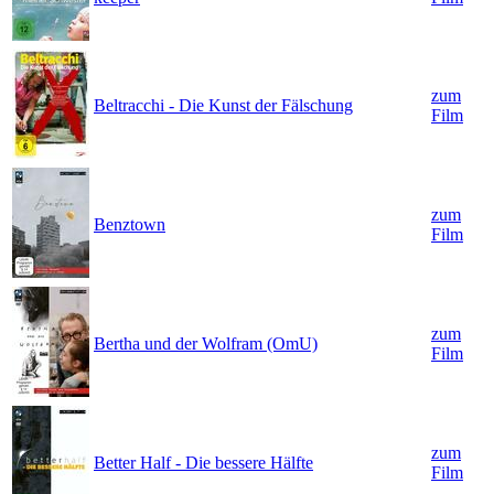
zum
Beltracchi - Die Kunst der Fälschung
Film
zum
Benztown
Film
zum
Bertha und der Wolfram (OmU)
Film
zum
Better Half - Die bessere Hälfte
Film