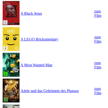
zum
A Black Jesus
Film
zum
A LEGO Brickumentary
Film
zum
A Most Wanted Man
Film
zum
Adele und das Geheimnis des Pharaos
Film