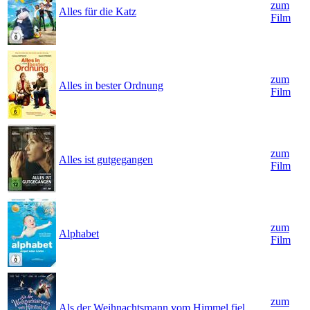
zum
Alles für die Katz
Film
zum
Alles in bester Ordnung
Film
zum
Alles ist gutgegangen
Film
zum
Alphabet
Film
zum
Als der Weihnachtsmann vom Himmel fiel