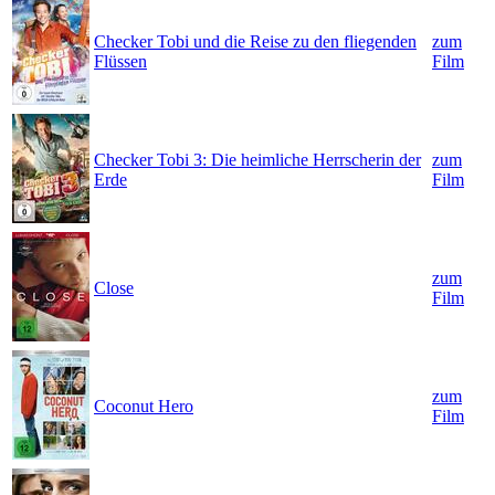
Checker Tobi und die Reise zu den fliegenden
zum
Flüssen
Film
Checker Tobi 3: Die heimliche Herrscherin der
zum
Erde
Film
zum
Close
Film
zum
Coconut Hero
Film