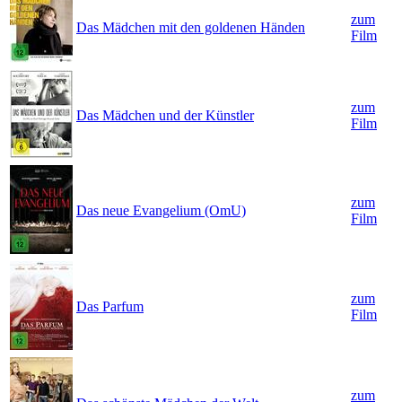
zum
Das Mädchen mit den goldenen Händen
Film
zum
Das Mädchen und der Künstler
Film
zum
Das neue Evangelium (OmU)
Film
zum
Das Parfum
Film
zum