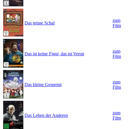
zum
Das grüne Schaf
Film
zum
Das ist keine Figur, das ist Verrat
Film
zum
Das kleine Gespenst
Film
zum
Das Leben der Anderen
Film