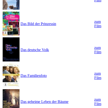
Film
zum
Das Bild der Prinzessin
Film
zum
Das deutsche Volk
Film
zum
Das Familienfoto
Film
zum
Das geheime Leben der Bäume
Film