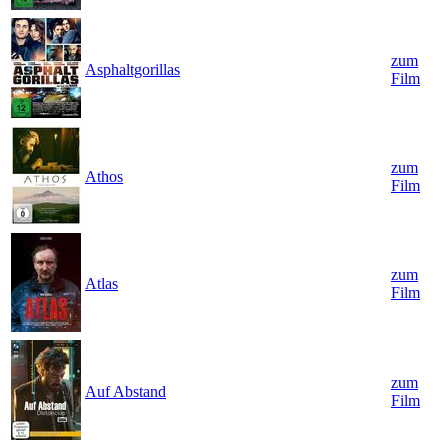
zum
Asphaltgorillas
Film
zum
Athos
Film
zum
Atlas
Film
zum
Auf Abstand
Film