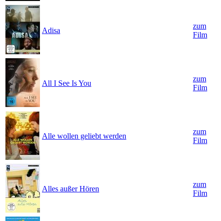
zum
Adisa
Film
zum
All I See Is You
Film
zum
Alle wollen geliebt werden
Film
zum
Alles außer Hören
Film