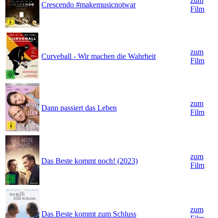
zum
Crescendo #makemusicnotwar
Film
zum
Curveball - Wir machen die Wahrheit
Film
zum
Dann passiert das Leben
Film
zum
Das Beste kommt noch! (2023)
Film
zum
Das Beste kommt zum Schluss