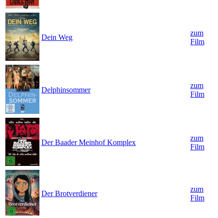
zum
Dein Weg
Film
zum
Delphinsommer
Film
zum
Der Baader Meinhof Komplex
Film
zum
Der Brotverdiener
Film