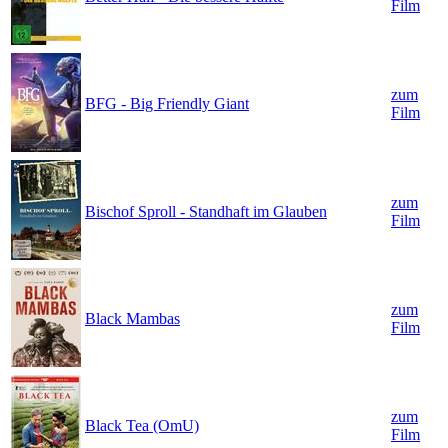
Film
zum
BFG - Big Friendly Giant
Film
zum
Bischof Sproll - Standhaft im Glauben
Film
zum
Black Mambas
Film
zum
Black Tea (OmU)
Film