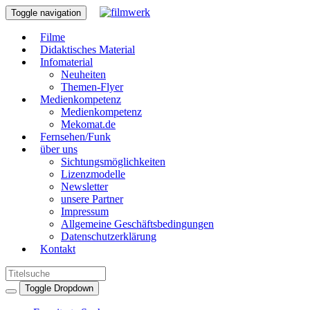
Toggle navigation
Filme
Didaktisches Material
Infomaterial
Neuheiten
Themen-Flyer
Medienkompetenz
Medienkompetenz
Mekomat.de
Fernsehen/Funk
über uns
Sichtungsmöglichkeiten
Lizenzmodelle
Newsletter
unsere Partner
Impressum
Allgemeine Geschäftsbedingungen
Datenschutzerklärung
Kontakt
Toggle Dropdown