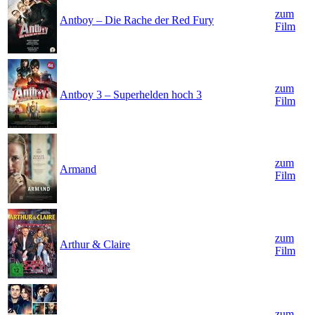
zum
Antboy – Die Rache der Red Fury
Film
zum
Antboy 3 – Superhelden hoch 3
Film
zum
Armand
Film
zum
Arthur & Claire
Film
zum