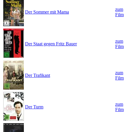
zum
Der Sommer mit Mama
Film
zum
Der Staat gegen Fritz Bauer
Film
zum
Der Trafikant
Film
zum
Der Turm
Film