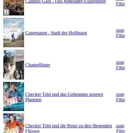
Campus Galli - Das Mittelalter-Experiment
Film
zum
Capernaum - Stadt der Hoffnung
Film
zum
Chatgeflüster
Film
Checker Tobi und das Geheimnis unseres
zum
Planeten
Film
Checker Tobi und die Reise zu den fliegenden
zum
Flüssen
Film