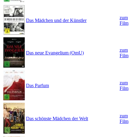
zum
Das Mädchen und der Künstler
Film
zum
Das neue Evangelium (OmU)
Film
zum
Das Parfum
Film
zum
Das schönste Mädchen der Welt
Film