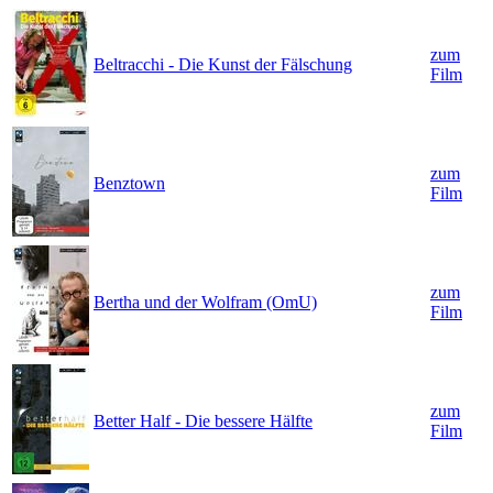
zum
Beltracchi - Die Kunst der Fälschung
Film
zum
Benztown
Film
zum
Bertha und der Wolfram (OmU)
Film
zum
Better Half - Die bessere Hälfte
Film