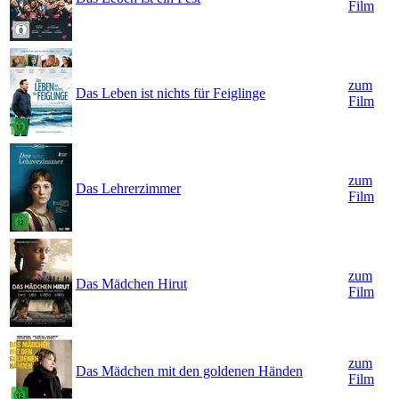
Film
zum
Das Leben ist nichts für Feiglinge
Film
zum
Das Lehrerzimmer
Film
zum
Das Mädchen Hirut
Film
zum
Das Mädchen mit den goldenen Händen
Film