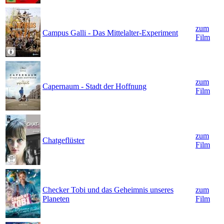
zum
Campus Galli - Das Mittelalter-Experiment
Film
zum
Capernaum - Stadt der Hoffnung
Film
zum
Chatgeflüster
Film
Checker Tobi und das Geheimnis unseres
zum
Planeten
Film