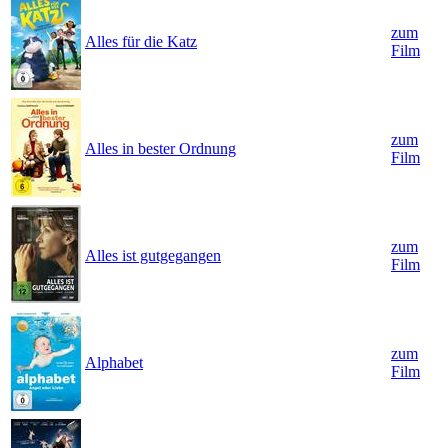
zum
Alles für die Katz
Film
zum
Alles in bester Ordnung
Film
zum
Alles ist gutgegangen
Film
zum
Alphabet
Film