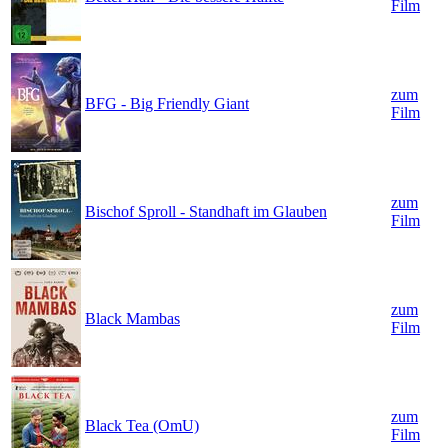
Film
zum
BFG - Big Friendly Giant
Film
zum
Bischof Sproll - Standhaft im Glauben
Film
zum
Black Mambas
Film
zum
Black Tea (OmU)
Film