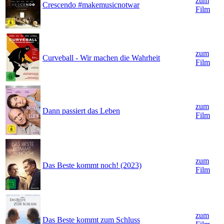
zum
Crescendo #makemusicnotwar
Film
zum
Curveball - Wir machen die Wahrheit
Film
zum
Dann passiert das Leben
Film
zum
Das Beste kommt noch! (2023)
Film
zum
Das Beste kommt zum Schluss