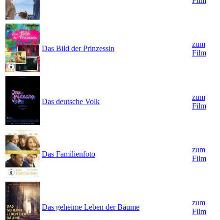
Film
zum
Das Bild der Prinzessin
Film
zum
Das deutsche Volk
Film
zum
Das Familienfoto
Film
zum
Das geheime Leben der Bäume
Film