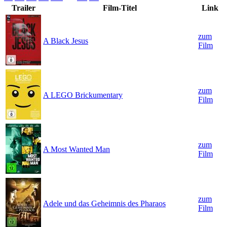
Trailer
Film-Titel
Link
zum
A Black Jesus
Film
zum
A LEGO Brickumentary
Film
zum
A Most Wanted Man
Film
zum
Adele und das Geheimnis des Pharaos
Film