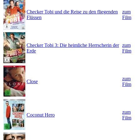
Checker Tobi und die Reise zu den fliegenden
zum
Flüssen
Film
Checker Tobi 3: Die heimliche Herrscherin der
zum
Erde
Film
zum
Close
Film
zum
Coconut Hero
Film