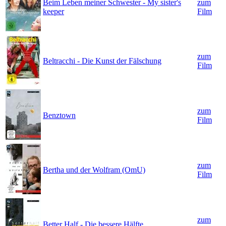
Beim Leben meiner Schwester - My sister's
zum
keeper
Film
zum
Beltracchi - Die Kunst der Fälschung
Film
zum
Benztown
Film
zum
Bertha und der Wolfram (OmU)
Film
zum
Better Half - Die bessere Hälfte