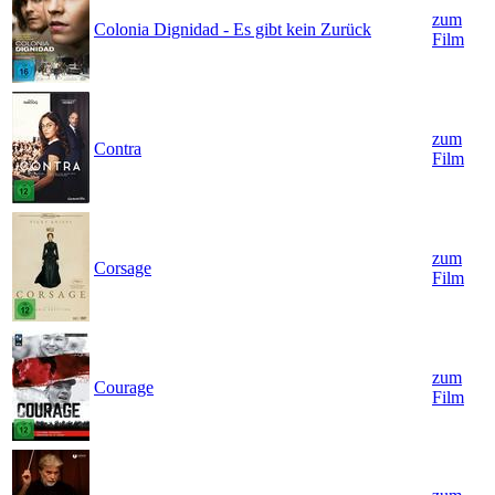
zum
Colonia Dignidad - Es gibt kein Zurück
Film
zum
Contra
Film
zum
Corsage
Film
zum
Courage
Film