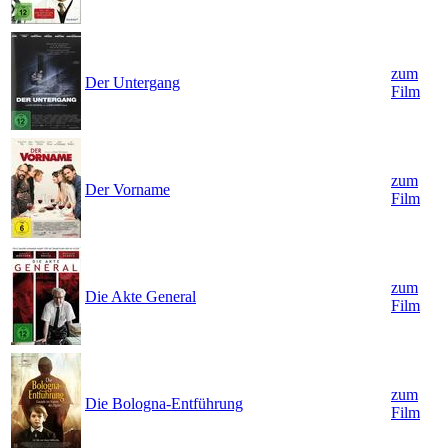
zum
Der Untergang
Film
zum
Der Vorname
Film
zum
Die Akte General
Film
zum
Die Bologna-Entführung
Film