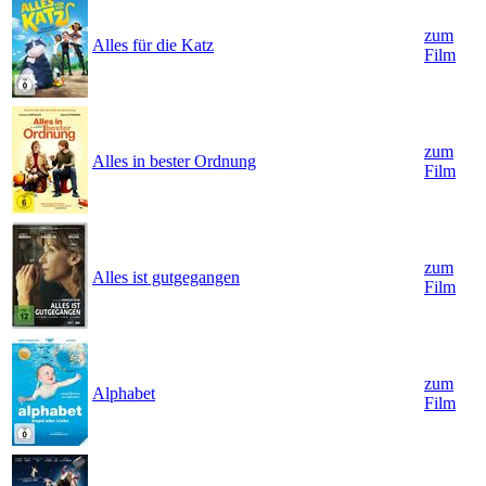
zum
Alles für die Katz
Film
zum
Alles in bester Ordnung
Film
zum
Alles ist gutgegangen
Film
zum
Alphabet
Film