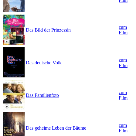
Film
zum
Das Bild der Prinzessin
Film
zum
Das deutsche Volk
Film
zum
Das Familienfoto
Film
zum
Das geheime Leben der Bäume
Film