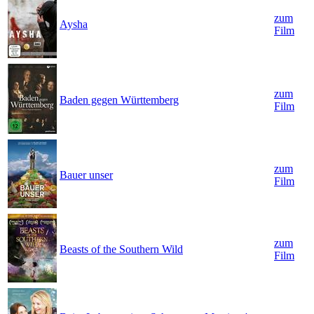
zum
Aysha
Film
zum
Baden gegen Württemberg
Film
zum
Bauer unser
Film
zum
Beasts of the Southern Wild
Film