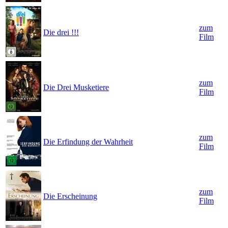
zum
Die drei !!!
Film
zum
Die Drei Musketiere
Film
zum
Die Erfindung der Wahrheit
Film
zum
Die Erscheinung
Film