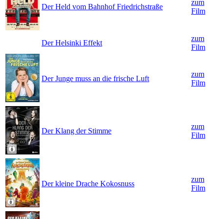
zum
Der Held vom Bahnhof Friedrichstraße
Film
zum
Der Helsinki Effekt
Film
zum
Der Junge muss an die frische Luft
Film
zum
Der Klang der Stimme
Film
zum
Der kleine Drache Kokosnuss
Film