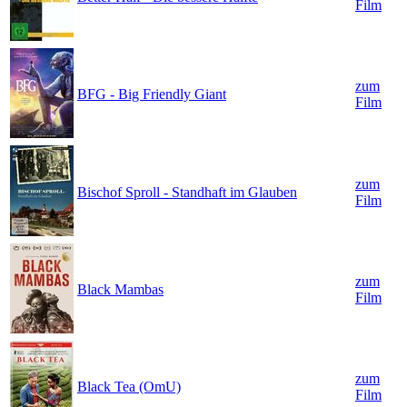
Film
zum
BFG - Big Friendly Giant
Film
zum
Bischof Sproll - Standhaft im Glauben
Film
zum
Black Mambas
Film
zum
Black Tea (OmU)
Film