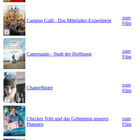
zum
Campus Galli - Das Mittelalter-Experiment
Film
zum
Capernaum - Stadt der Hoffnung
Film
zum
Chatgeflüster
Film
Checker Tobi und das Geheimnis unseres
zum
Planeten
Film