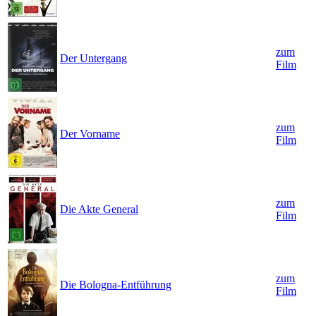
zum
Der Untergang
Film
zum
Der Vorname
Film
zum
Die Akte General
Film
zum
Die Bologna-Entführung
Film