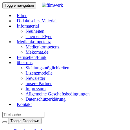
Toggle navigation
Filme
Didaktisches Material
Infomaterial
Neuheiten
Themen-Flyer
Medienkompetenz
Medienkompetenz
Mekomat.de
Fernsehen/Funk
über uns
Sichtungsmöglichkeiten
Lizenzmodelle
Newsletter
unsere Partner
Impressum
Allgemeine Geschäftsbedingungen
Datenschutzerklärung
Kontakt
Toggle Dropdown