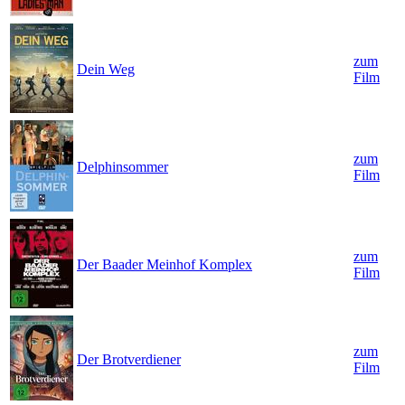
zum
Dein Weg
Film
zum
Delphinsommer
Film
zum
Der Baader Meinhof Komplex
Film
zum
Der Brotverdiener
Film