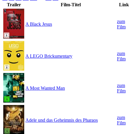
Trailer
Film-Titel
Link
zum
A Black Jesus
Film
zum
A LEGO Brickumentary
Film
zum
A Most Wanted Man
Film
zum
Adele und das Geheimnis des Pharaos
Film