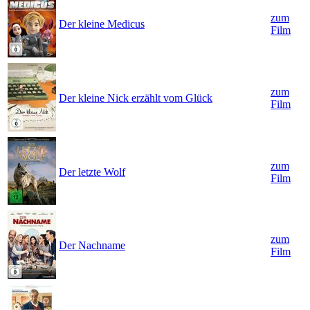
zum
Der kleine Medicus
Film
zum
Der kleine Nick erzählt vom Glück
Film
zum
Der letzte Wolf
Film
zum
Der Nachname
Film