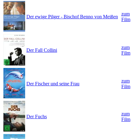
zum
Der ewige Pilger - Bischof Benno von Meißen
Film
zum
Der Fall Collini
Film
zum
Der Fischer und seine Frau
Film
zum
Der Fuchs
Film