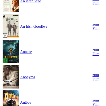
An ihrer Seite
Film
zum
An Irish Goodbye
Film
zum
Annette
Film
zum
Anonyma
Film
zum
Antboy
Film