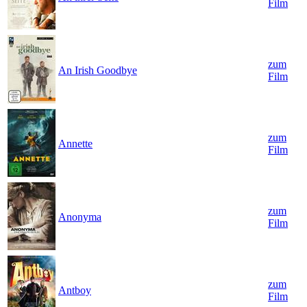
Film
zum
An Irish Goodbye
Film
zum
Annette
Film
zum
Anonyma
Film
zum
Antboy
Film