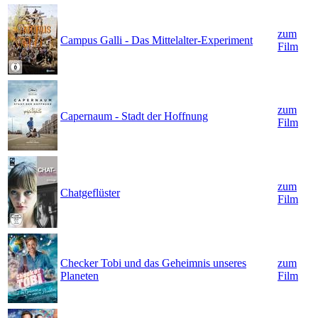
zum
Campus Galli - Das Mittelalter-Experiment
Film
zum
Capernaum - Stadt der Hoffnung
Film
zum
Chatgeflüster
Film
Checker Tobi und das Geheimnis unseres
zum
Planeten
Film