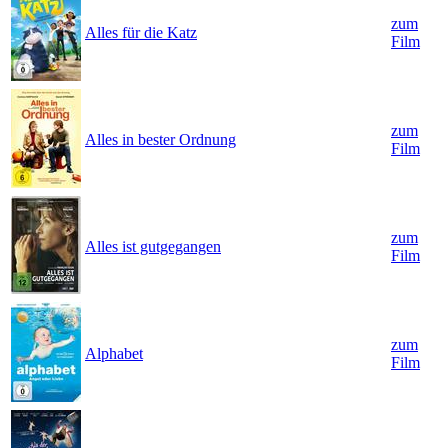
zum
Alles für die Katz
Film
zum
Alles in bester Ordnung
Film
zum
Alles ist gutgegangen
Film
zum
Alphabet
Film