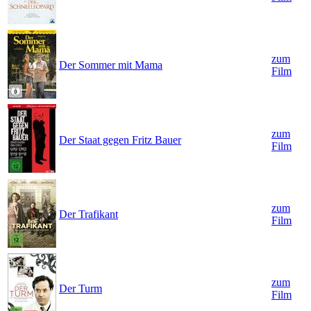
zum
Der Sommer mit Mama
Film
zum
Der Staat gegen Fritz Bauer
Film
zum
Der Trafikant
Film
zum
Der Turm
Film