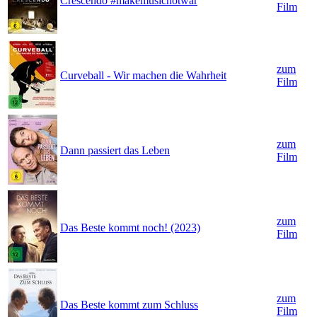
Crescendo #makemusicnotwar
Film
zum
Curveball - Wir machen die Wahrheit
Film
zum
Dann passiert das Leben
Film
zum
Das Beste kommt noch! (2023)
Film
zum
Das Beste kommt zum Schluss
Film