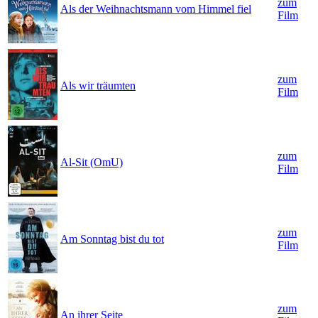
zum
Als der Weihnachtsmann vom Himmel fiel
Film
zum
Als wir träumten
Film
zum
Al-Sit (OmU)
Film
zum
Am Sonntag bist du tot
Film
zum
An ihrer Seite