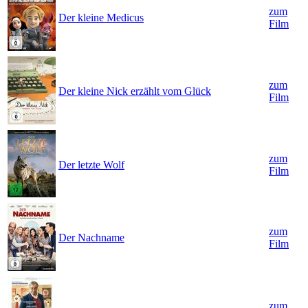
zum
Der kleine Medicus
Film
zum
Der kleine Nick erzählt vom Glück
Film
zum
Der letzte Wolf
Film
zum
Der Nachname
Film
zum