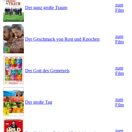
zum
Der ganz große Traum
Film
zum
Der Geschmack von Rost und Knochen
Film
zum
Der Gott des Gemetzels
Film
zum
Der große Tag
Film
zum