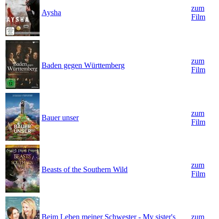
zum
Aysha
Film
zum
Baden gegen Württemberg
Film
zum
Bauer unser
Film
zum
Beasts of the Southern Wild
Film
Beim Leben meiner Schwester - My sister's
zum