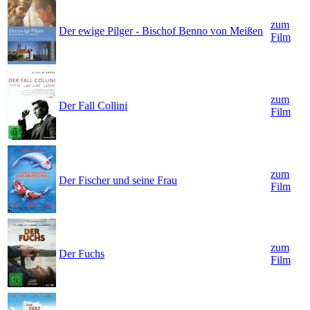
zum
Der ewige Pilger - Bischof Benno von Meißen
Film
zum
Der Fall Collini
Film
zum
Der Fischer und seine Frau
Film
zum
Der Fuchs
Film