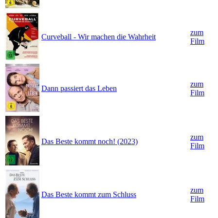
zum
Curveball - Wir machen die Wahrheit
Film
zum
Dann passiert das Leben
Film
zum
Das Beste kommt noch! (2023)
Film
zum
Das Beste kommt zum Schluss
Film