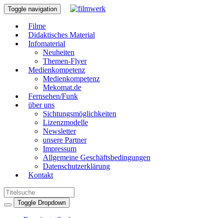
Toggle navigation
Filme
Didaktisches Material
Infomaterial
Neuheiten
Themen-Flyer
Medienkompetenz
Medienkompetenz
Mekomat.de
Fernsehen/Funk
über uns
Sichtungsmöglichkeiten
Lizenzmodelle
Newsletter
unsere Partner
Impressum
Allgemeine Geschäftsbedingungen
Datenschutzerklärung
Kontakt
Toggle Dropdown