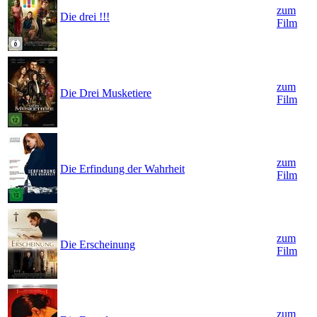
zum
Die drei !!!
Film
zum
Die Drei Musketiere
Film
zum
Die Erfindung der Wahrheit
Film
zum
Die Erscheinung
Film
zum