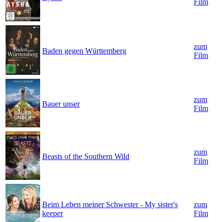
Film
zum
Baden gegen Württemberg
Film
zum
Bauer unser
Film
zum
Beasts of the Southern Wild
Film
Beim Leben meiner Schwester - My sister's
zum
keeper
Film