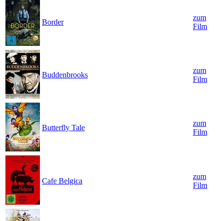
zum
Border
Film
zum
Buddenbrooks
Film
zum
Butterfly Tale
Film
zum
Cafe Belgica
Film