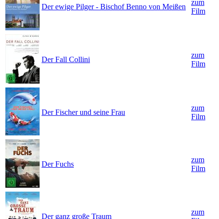
zum
Der ewige Pilger - Bischof Benno von Meißen
Film
zum
Der Fall Collini
Film
zum
Der Fischer und seine Frau
Film
zum
Der Fuchs
Film
zum
Der ganz große Traum