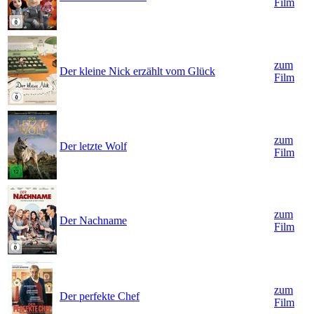
Film
zum
Der kleine Nick erzählt vom Glück
Film
zum
Der letzte Wolf
Film
zum
Der Nachname
Film
zum
Der perfekte Chef
Film