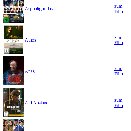
zum
Asphaltgorillas
Film
zum
Athos
Film
zum
Atlas
Film
zum
Auf Abstand
Film