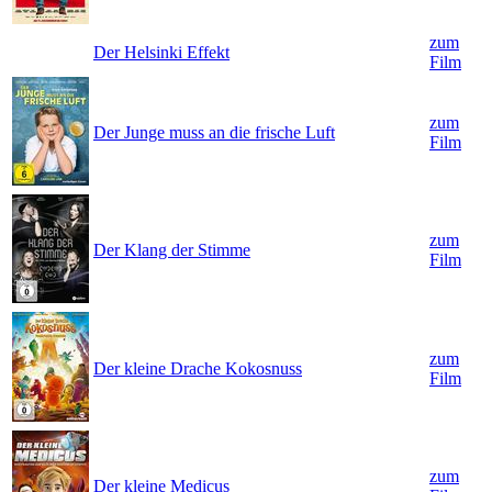
zum
Der Helsinki Effekt
Film
zum
Der Junge muss an die frische Luft
Film
zum
Der Klang der Stimme
Film
zum
Der kleine Drache Kokosnuss
Film
zum
Der kleine Medicus