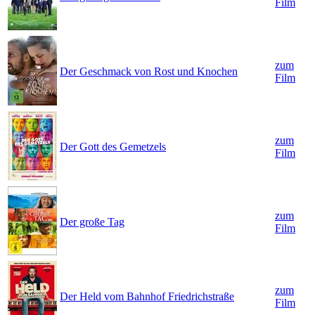
Film
zum
Der Geschmack von Rost und Knochen
Film
zum
Der Gott des Gemetzels
Film
zum
Der große Tag
Film
zum
Der Held vom Bahnhof Friedrichstraße
Film