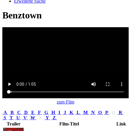
Erweiterte Suche
Benztown
zum Film
A
B
C
D
E
F
G
H
I
J
K
L
M
N
O
P
Q
R
S
T
U
V
W
X
Y
Z
Trailer
Film-Titel
Link