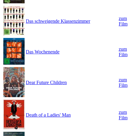
zum
Das schweigende Klassenzimmer
Film
zum
Das Wochenende
Film
zum
Dear Future Children
Film
zum
Death of a Ladies' Man
Film