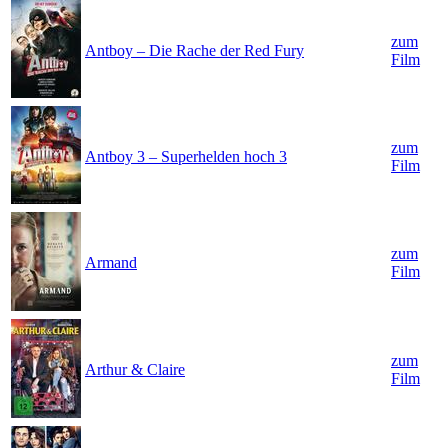
zum
Antboy – Die Rache der Red Fury
Film
zum
Antboy 3 – Superhelden hoch 3
Film
zum
Armand
Film
zum
Arthur & Claire
Film