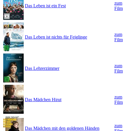
zum
Das Leben ist ein Fest
Film
zum
Das Leben ist nichts für Feiglinge
Film
zum
Das Lehrerzimmer
Film
zum
Das Mädchen Hirut
Film
zum
Das Mädchen mit den goldenen Händen
Film