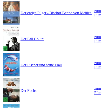
zum
Der ewige Pilger - Bischof Benno von Meißen
Film
zum
Der Fall Collini
Film
zum
Der Fischer und seine Frau
Film
zum
Der Fuchs
Film