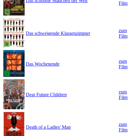
Das schönste Mädchen der Welt
Film
zum
Das schweigende Klassenzimmer
Film
zum
Das Wochenende
Film
zum
Dear Future Children
Film
zum
Death of a Ladies' Man
Film