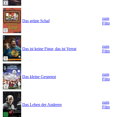
zum
Das grüne Schaf
Film
zum
Das ist keine Figur, das ist Verrat
Film
zum
Das kleine Gespenst
Film
zum
Das Leben der Anderen
Film