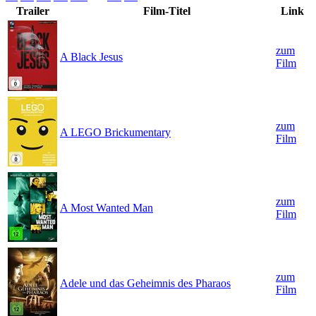
Trailer
Film-Titel
Link
zum
A Black Jesus
Film
zum
A LEGO Brickumentary
Film
zum
A Most Wanted Man
Film
zum
Adele und das Geheimnis des Pharaos
Film