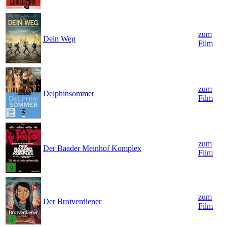
zum
Dein Weg
Film
zum
Delphinsommer
Film
zum
Der Baader Meinhof Komplex
Film
zum
Der Brotverdiener
Film