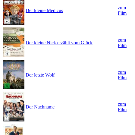
zum
Der kleine Medicus
Film
zum
Der kleine Nick erzählt vom Glück
Film
zum
Der letzte Wolf
Film
zum
Der Nachname
Film