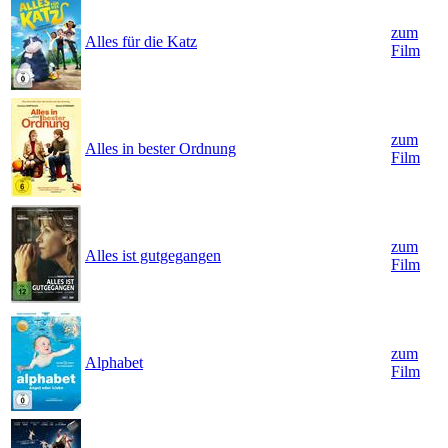
zum
Alles für die Katz
Film
zum
Alles in bester Ordnung
Film
zum
Alles ist gutgegangen
Film
zum
Alphabet
Film