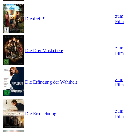
zum
Die drei !!!
Film
zum
Die Drei Musketiere
Film
zum
Die Erfindung der Wahrheit
Film
zum
Die Erscheinung
Film